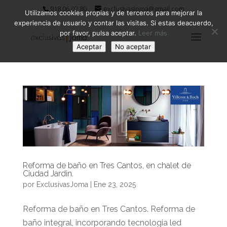
918 06 07 80
exclusivasjoma@gmail.com
Utilizamos cookies propias y de terceros para mejorar la
experiencia de usuario y contar las visitas. Si estas deacuerdo,
por favor, pulsa aceptar.
Leer más
Aceptar
No aceptar
Reforma de baño en Tres Cantos, en chalet de
Ciudad Jardin.
por
ExclusivasJoma
|
Ene 23, 2025
Reforma de baño en Tres Cantos. Reforma de
baño integral, incorporando tecnologia led