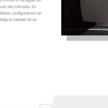
 el consumo de agua, sin
tivas del mercado. En
itarios; configuramos un
leja la calidad de un