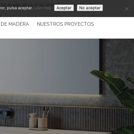
de viñuelas 45, Local 18. 28760, Tres Cantos. (Madrid)
vor, pulsa aceptar.
Leer más
Aceptar
No aceptar
 DE MADERA
NUESTROS PROYECTOS