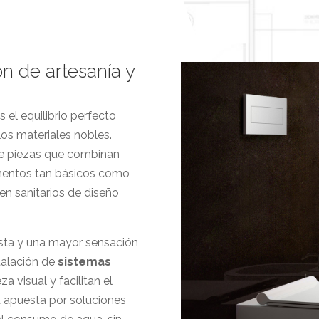
ón de artesanía y
el equilibrio perfecto
 los materiales nobles.
de piezas que combinan
mentos tan básicos como
 en sanitarios de diseño
ista y una mayor sensación
talación de
sistemas
za visual y facilitan el
 apuesta por soluciones