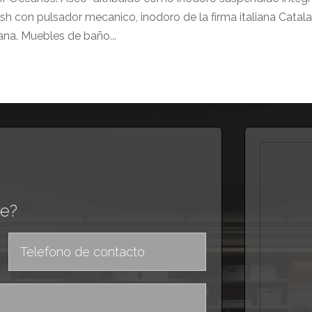
sh con pulsador mecanico, inodoro de la firma italiana Catal
na. Muebles de baño...
e?