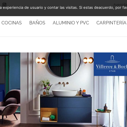
Avenida 
a experiencia de usuario y contar las visitas. Si estas deacuerdo, por fa
COCINAS
BAÑOS
ALUMINIO Y PVC
CARPINTERÍA