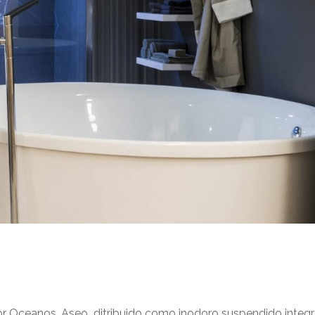
or Oceanos. Aseo ditribuido como inodoro suspendido integ