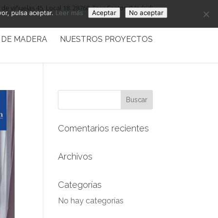
de viñuelas 45, Local 18. 28760, Tres Cantos. (Madrid)
vor, pulsa aceptar.
Leer más
Aceptar
No aceptar
 DE MADERA
NUESTROS PROYECTOS
Comentarios recientes
Archivos
Categorías
No hay categorías