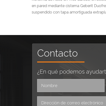
en pared mediante cisterna Geberit Duofre
suspendido con tapa amortiguada extrapla
Contacto
¿En qué podemos ayudart