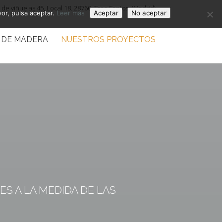
de viñuelas 45, Local 18. 28760, Tres Cantos. (Madrid)
vor, pulsa aceptar.
Leer más
Aceptar
No aceptar
 DE MADERA
NUESTROS PROYECTOS
S A LA MEDIDA DE LAS