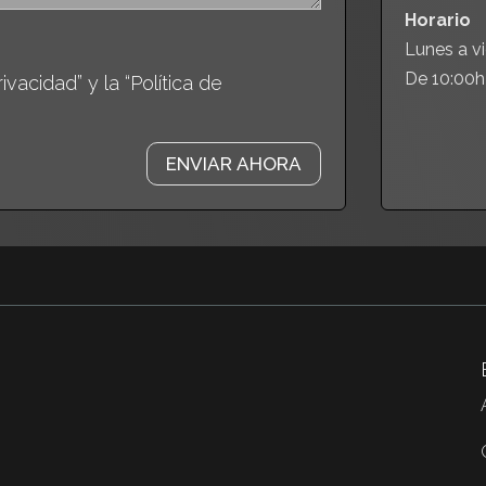
Horario
Lunes a vi
De 10:00h
ivacidad” y la “Política de
ENVIAR AHORA